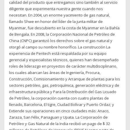
calidad del producto que entregamos sino también al servicio
diligente que experimenta nuestra gente cuando nos
necesitan. En 2004, un enorme yacimiento de gas natural,
llamado Shwe en honor del líder de la junta militar de
Myanmar, fue descubierto en la costa de Myanmar en la Bahía
de Bengala. En 2008, la Corporación Nacional de Petróleo de
China (CNPC) garantizó los derechos sobre el gas natural y
otorgó al campo su nombre honorífico. La construcción La
experiencia de Pentech está respaldada por su equipo
gerencial y especialistas técnicos, quienes han desempeñado
roles de liderazgo en proyectos de carácter multidisciplinario,
los cuales abarcan las áreas de Ingeniería, Procura,
Construcción, Comisionamiento y Arranque de plantas para los
sectores petróleo, gas, petroquímica, generación eléctrica y de
infraestructura pública y Para la Distribución del Gas Licuado
de Petróleo, la corporación cuenta con cuatro plantas de
llenado, Barcelona, El tigre, Ciudad Bolívar y Puerto Ordaz; y
Extiende sus operaciones en cinco ciudades más: Anaco,
Zaraza, San Félix, Pariaguan y Upata. La Corporación de
Petróleo y Gas Natural de la India recibió un pago de $ 32
millones de Petróleos de Venezuela (PDVSA) como parte de