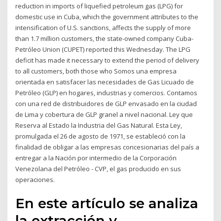
reduction in imports of liquefied petroleum gas (LPG) for
domestic use in Cuba, which the government attributes to the
intensification of U.S. sanctions, affects the supply of more
than 1.7 million customers, the state-owned company Cuba-
Petróleo Union (CUPET) reported this Wednesday. The LPG
deficit has made it necessary to extend the period of delivery
to all customers, both those who Somos una empresa
orientada en satisfacer las necesidades de Gas Licuado de
Petróleo (GLP) en hogares, industrias y comercios. Contamos
con una red de distribuidores de GLP envasado en la ciudad
de Lima y cobertura de GLP granel a nivel nacional. Ley que
Reserva al Estado la Industria del Gas Natural. Esta Ley,
promulgada el 26 de agosto de 1971, se estableció con la
finalidad de obligar a las empresas concesionarias del país a
entregar a la Nación por intermedio de la Corporación
Venezolana del Petróleo - CVP, el gas producido en sus
operaciones.
En este artículo se analiza
la extracción y